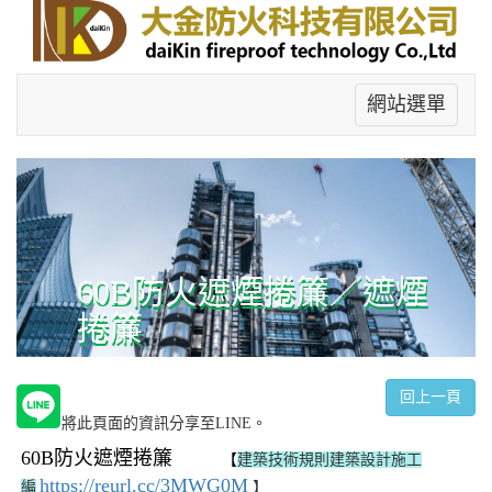
網站選單
60B防火遮煙捲簾／遮煙
捲簾
回上一頁
將此頁面的資訊分享至LINE。
60B防火遮煙捲簾
【
建築技術規則建築設計施工
https://reurl.cc/3MWG0M
編
】