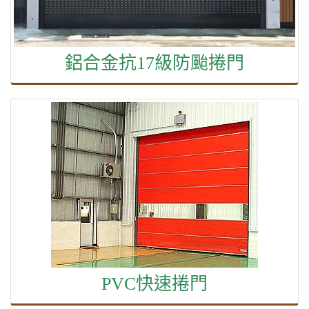
鋁合金抗17級防颱捲門
PVC快速捲門