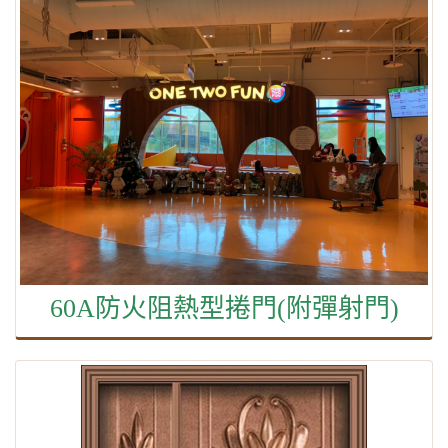
60A防火阻熱型捲門(附彈射門)